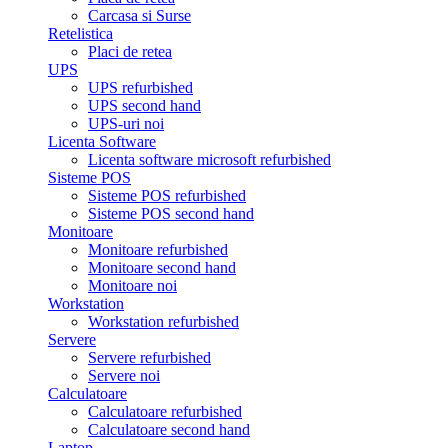
Carcasa si Surse
Retelistica
Placi de retea
UPS
UPS refurbished
UPS second hand
UPS-uri noi
Licenta Software
Licenta software microsoft refurbished
Sisteme POS
Sisteme POS refurbished
Sisteme POS second hand
Monitoare
Monitoare refurbished
Monitoare second hand
Monitoare noi
Workstation
Workstation refurbished
Servere
Servere refurbished
Servere noi
Calculatoare
Calculatoare refurbished
Calculatoare second hand
Laptop