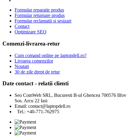
Formular reparatie produs
Formular returnare produs
Formular reclamatii si sesizari
Contact
Optimizare SEO
Comenzi-livrarea-retur
Cum comand online pe laptopdell.ro?
Livrarea comenzilor
Noutati
30 de zile drept de retur
Date contact - relatii clienti
Seo ComWeb SRL, Bucuresti B-ul Ghencea 700576 Ilfov
Sos. Arcu 22 Iasi
Email:
contact@laptopdell.ro
Tel.: +40-771-762975