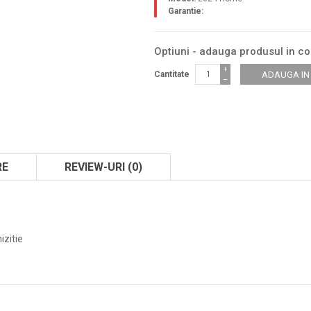
Garantie:
Optiuni - adauga produsul in c
+
Cantitate
−
RE
REVIEW-URI (0)
izitie