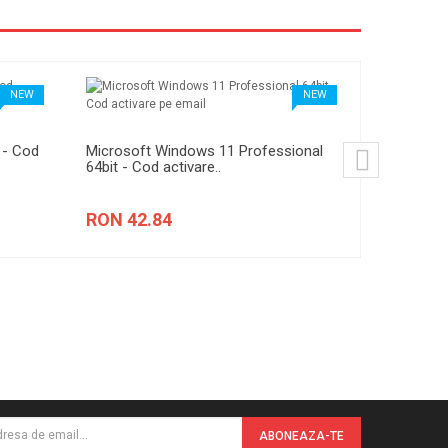
NEW
NEW
 - Cod
Microsoft Windows 11 Professional
Microsoft 
64bit - Cod activare..
Plus - Cod 
RON 42.84
RON 42.
ABONEAZA-TE